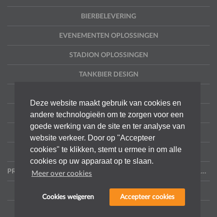
BIERBELEVERING
EVENEMENTEN OPLOSSINGEN
STADION OPLOSSINGEN
TANKBIER DESIGN
PROJECTEN
Deze website maakt gebruik van cookies en
CONTACT
andere technologieën om te zorgen voor een
goede werking van de site en ter analyse van
DISCLAIMER & PRIVACY
website verkeer. Door op "Accepteer
cookies" te klikken, stemt u ermee in om alle
PRIVACY VERKLARING WEBSITEGEBRUIK
cookies op uw apparaat op te slaan.
PRIVACYVERKLARING - KLANTEN, LEVERANCIERS E.A. OPDRACHTNEMERS
Meer over cookies
SITEMAP
Cookies weigeren
Accepteer cookies