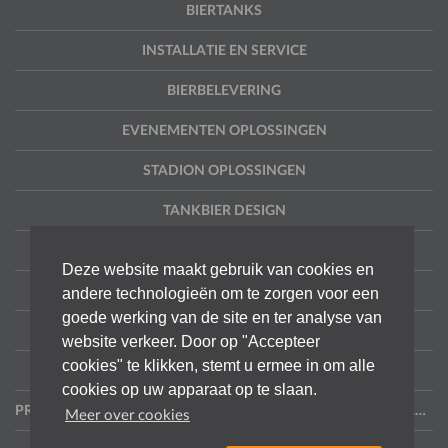
BIERTANKS
INSTALLATIE EN SERVICE
BIERBELEVERING
EVENEMENTEN OPLOSSINGEN
STADION OPLOSSINGEN
TANKBIER DESIGN
PROJECTEN
Deze website maakt gebruik van cookies en
CONTACT
andere technologieën om te zorgen voor een
goede werking van de site en ter analyse van
DISCLAIMER & PRIVACY
website verkeer. Door op "Accepteer
cookies" te klikken, stemt u ermee in om alle
PRIVACY VERKLARING WEBSITEGEBRUIK
cookies op uw apparaat op te slaan.
PRIVACYVERKLARING - KLANTEN, LEVERANCIERS E.A. OPDRACHTNEMERS
Meer over cookies