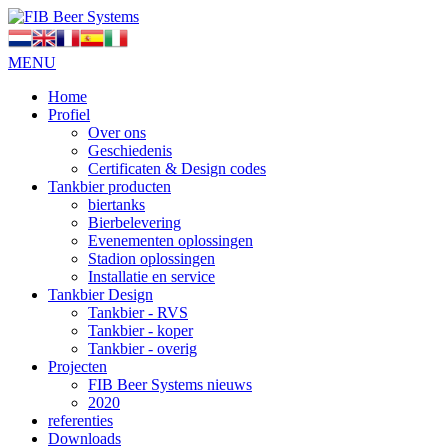
MENU
Home
Profiel
Over ons
Geschiedenis
Certificaten & Design codes
Tankbier producten
biertanks
Bierbelevering
Evenementen oplossingen
Stadion oplossingen
Installatie en service
Tankbier Design
Tankbier - RVS
Tankbier - koper
Tankbier - overig
Projecten
FIB Beer Systems nieuws
2020
referenties
Downloads